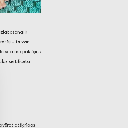
uzlabošanai ir
retēji –
to var
a vecuma paklājiņu
lās sertificēta
ovērot atšķirīgas