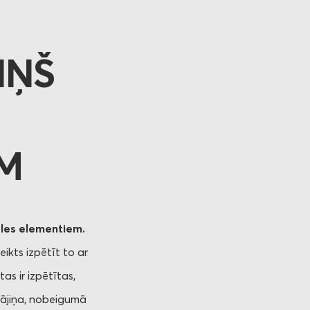
IŅŠ
EM
les elementiem.
ikts izpētīt to ar
as ir izpētītas,
klājiņa, nobeigumā