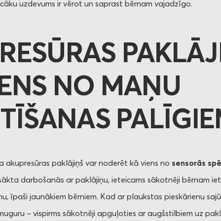
vecāku uzdevums ir vērot un saprast bērnam vajadzīgo.
RESŪRAS PAKLĀJ
IENS NO MAŅU
STĪŠANAS PALĪGI
 ka akupresūras paklājiņš var noderēt kā viens no
sensorās spē
sākta darbošanās ar paklājiņu, ieteicams sākotnēji bērnam iete
u, īpaši jaunākiem bērniem. Kad ar plaukstas pieskārienu sajūt
 muguru – vispirms sākotnēji apguļoties ar augšstilbiem uz pa