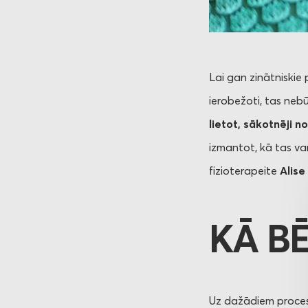
Lai gan zinātniskie 
ierobežoti, tas nebū
lietot, sākotnēji n
izmantot, kā tas va
fizioterapeite
Alise
KĀ B
Uz dažādiem procesi