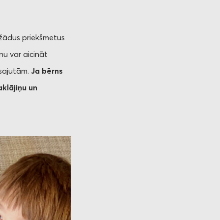
ažādus priekšmetus
nu var aicināt
 sajutām.
Ja bērns
klājiņu un