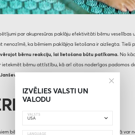
pētījumi par akupresūras paklāju efektivitāti bērnu veselības 
t nenozīmē, ka bērniem paklājiņa lietošana ir aizliegta. Tieši p
ovērojot bērnu reakciju, lai lietošana būtu patīkama.
No kād
r ietekmēt bērnu attīstību, kā arī citos noderīgos padomos da
 Janševska
.
IZVĒLIES VALSTI UN
ĒRNS JŪTAS?
VALODU
VALSTS
em bērni var reaģēt ļoti individuāli. Tāpat bērnu starpā var n
LANGUAGE