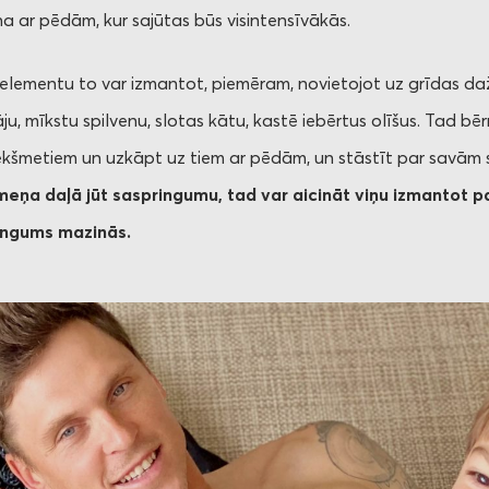
ņa ar pēdām, kur sajūtas būs visintensīvākās.
 elementu to var izmantot, piemēram, novietojot uz grīdas d
u, mīkstu spilvenu, slotas kātu, kastē iebērtus olīšus. Tad bēr
iekšmetiem un uzkāpt uz tiem ar pēdām, un stāstīt par savām
eņa daļā jūt saspringumu, tad var aicināt viņu izmantot pa
ingums mazinās.