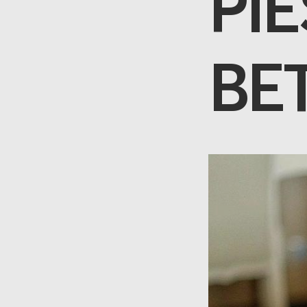
PI
BE