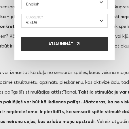
 sensoru stimulāciju, kāda veidojas lietojot, piemēram, akupres
aka – pirms akupresūras paklāja izmantošanas noteikti ne
CURRENCY
onkrēto taktilu (taustes) stimulāciju.
Vai bērnam patīk spēlēt
em? Kā bērns jūtas pēc sensoras (sajūtu) stimulācijas – vai kļūs
ATJAUNINĀT
varbūt ir izvairīgs un noraidošs? Tas viss jāņem vērā uzsākot ak
 var izmantot kā daļu no sensorās spēles, kuras veicina maņu 
 nozīmē strukturētu, apzinātu pieskārienu, kas aktivizē ādu, ta
bs palīgs šīs stimulācijas attīstīšanai.
Taktilo stimulāciju var 
n paklājiņš var būt kā ikdienas palīgs. Jāatceras, ka ne vi
a ir nepieciešama. Ir pierādīts, ka sensorā spēle stimulē 
nus neironu ceļus, kas uzlabo maņu apstrādi.
Vēlreiz atgādino