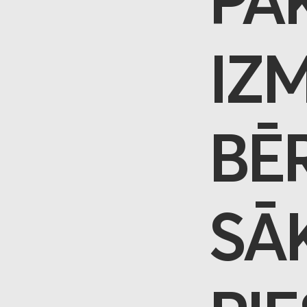
PA
IZ
BĒ
SĀ