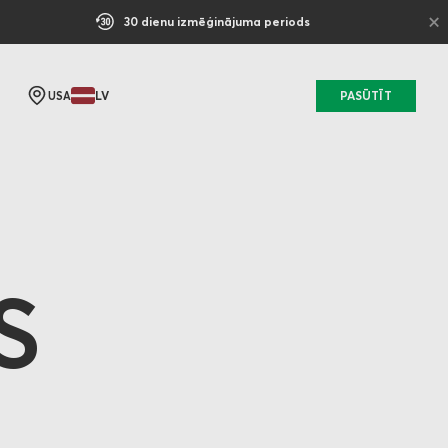
×
30 dienu izmēģinājuma periods
LV
PASŪTĪT
USA
S