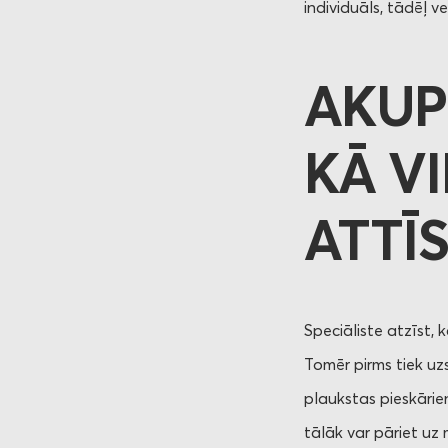
individuāls, tādēļ 
AKUP
KĀ V
ATTĪ
Speciāliste atzīst,
Tomēr pirms tiek uz
plaukstas pieskārien
tālāk var pāriet uz