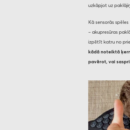
uzkāpjot uz paklāji
Kā sensorās spēles
– akupresūras paklāj
izpētīt katru no pr
kādā noteiktā ķerm
pavērot, vai saspr