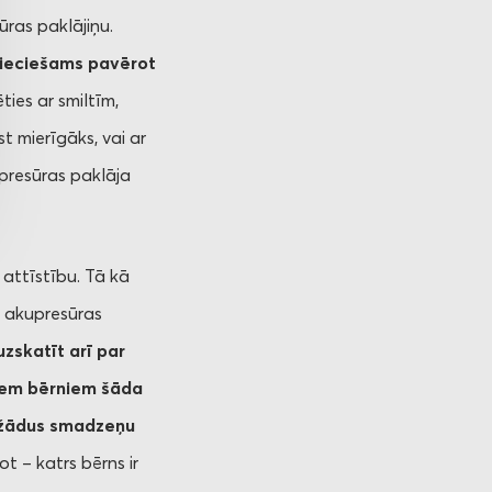
ūras paklājiņu.
pieciešams pavērot
ies ar smiltīm,
t mierīgāks, vai ar
upresūras paklāja
attīstību. Tā kā
d akupresūras
uzskatīt arī par
siem bērniem šāda
dažādus smadzeņu
t – katrs bērns ir