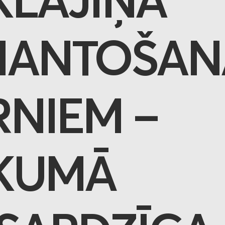
KLĀJIŅA
MANTOŠAN
RNIEM –
KUMĀ