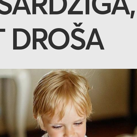
ESARDZĪGA,
T DROŠA