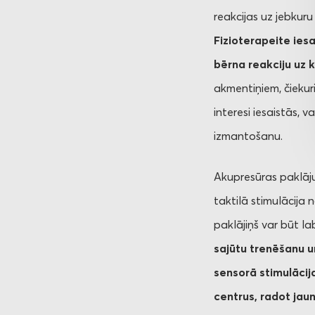
reakcijas uz jebkuru
Fizioterapeite ies
bērna reakciju uz k
akmentiņiem, čiekuri
interesi iesaistās, 
izmantošanu.
Akupresūras paklāju
taktilā stimulācija
paklājiņš var būt la
sajūtu trenēšanu u
sensorā stimulācij
centrus, radot jau