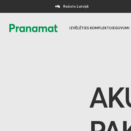
Ražots Latvijā
IZVĒLĒTIES KOMPLEKTU
IEGUVUMI
AK