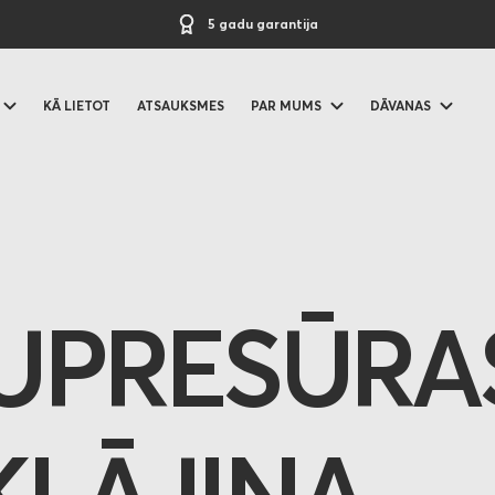
5 gadu garantija
KĀ LIETOT
ATSAUKSMES
PAR MUMS
DĀVANAS
UPRESŪRA