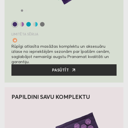
LIMITĒTA SĒRIJA
Rūpīgi atlasīta masāžas komplektu un aksesuāru
izlase no iepriekšējām sezonām par īpašām cenām,
saglabājot nemainīgi augstu Pranamat kvalitāti un
garantiju.
PASŪTĪT
PAPILDINI SAVU KOMPLEKTU