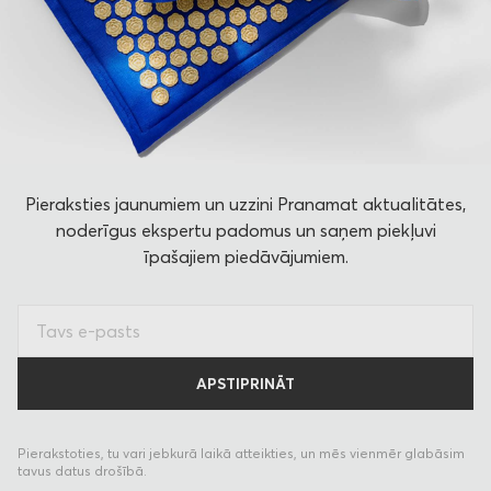
Pieraksties jaunumiem un uzzini Pranamat aktualitātes,
noderīgus ekspertu padomus un saņem piekļuvi
īpašajiem piedāvājumiem.
Pierakstoties, tu vari jebkurā laikā atteikties, un mēs vienmēr glabāsim
tavus datus drošībā.