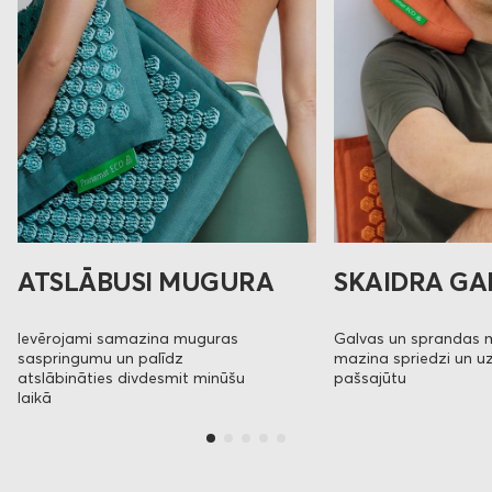
ATSLĀBUSI MUGURA
SKAIDRA GA
Ievērojami samazina muguras
Galvas un sprandas
saspringumu un palīdz
mazina spriedzi un u
atslābināties divdesmit minūšu
pašsajūtu
laikā