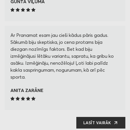
GUNTA VIĻUMA
Ar Pranamat esam jau cieši kādus pāris gadus.
Sākumā biju skeptiska, jo cena protams bija
diezgan nozīmīgs faktors. Bet kad biju
izmēģinājusi lētāku variantu, sapratu, ka gribu ko
asāku. Izmēģināju, nenožēloju! Ļoti labi palīdz
kakla saspringumam, nogurumam, kā arī pēc
sporta.
ANITA ZARĀNE
LASĪT VAIRĀK