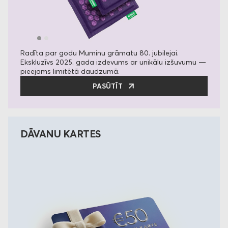
Radīta par godu Muminu grāmatu 80. jubilejai.
Ekskluzīvs 2025. gada izdevums ar unikālu izšuvumu —
pieejams limitētā daudzumā.
PASŪTĪT
DĀVANU KARTES