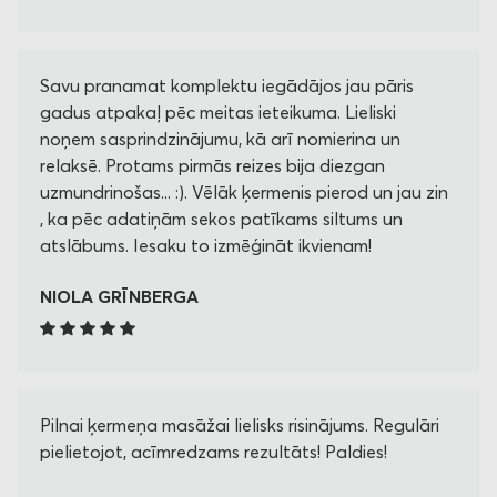
Savu pranamat komplektu iegādājos jau pāris
gadus atpakaļ pēc meitas ieteikuma. Lieliski
noņem sasprindzinājumu, kā arī nomierina un
relaksē. Protams pirmās reizes bija diezgan
uzmundrinošas... :). Vēlāk ķermenis pierod un jau zin
, ka pēc adatiņām sekos patīkams siltums un
atslābums. Iesaku to izmēģināt ikvienam!
NIOLA GRĪNBERGA
Pilnai ķermeņa masāžai lielisks risinājums. Regulāri
pielietojot, acīmredzams rezultāts! Paldies!