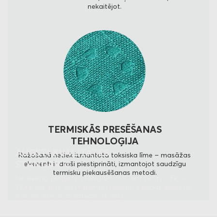
nekaitējot.
TERMISKĀS PRESĒŠANAS
TEHNOLOĢIJA
AUGSTI KVALITĀTES
Ražošanā netiek izmantota toksiska līme – masāžas
STANDARTI
elementi ir droši piestiprināti, izmantojot saudzīgu
termisku piekausēšanas metodi.
Neatkarīgi piešķirts STANDARD 100 sertifikāts OEKO-
TEX® garantē, ka Pranamat nesatur kaitīgas vielas un
ir drošs intensīvai saskarei ar ādu.