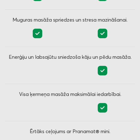
Muguras masāža spriedzes un stresa mazināšanai.
Enerģiju un labsajūtu sniedzoša kāju un pēdu masāža.
Visa ķermeņa masāža maksimālai iedarbībai.
Ērtāks ceļojums ar Pranamat® mini.