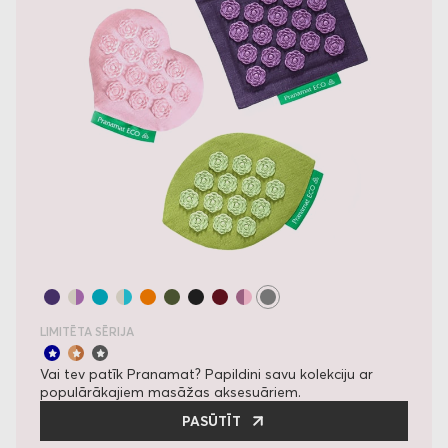
LIMITĒTA SĒRIJA
Vai tev patīk Pranamat? Papildini savu kolekciju ar
populārākajiem masāžas aksesuāriem.
PASŪTĪT