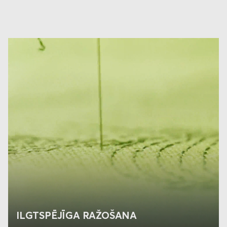
ILGTSPĒJĪGA RAŽOŠANA