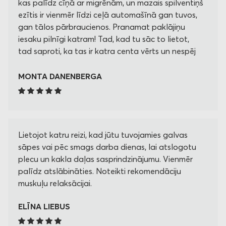
kas palīdz cīņā ar migrēnām, un mazais spilventiņš
ezītis ir vienmēr līdzi ceļā automašīnā gan tuvos,
gan tālos pārbraucienos. Pranamat paklājiņu
iesaku pilnīgi katram! Tad, kad tu sāc to lietot,
tad saproti, ka tas ir katra centa vērts un nespēj
savu ikdienu vairs iedomāties bez Pranamata!
MONTA DANENBERGA
Lietojot katru reizi, kad jūtu tuvojamies galvas
sāpes vai pēc smags darba dienas, lai atslogotu
plecu un kakla daļas sasprindzinājumu. Vienmēr
palīdz atslābināties. Noteikti rekomendāciju
muskuļu relaksācijai.
ELĪNA LIEBUS