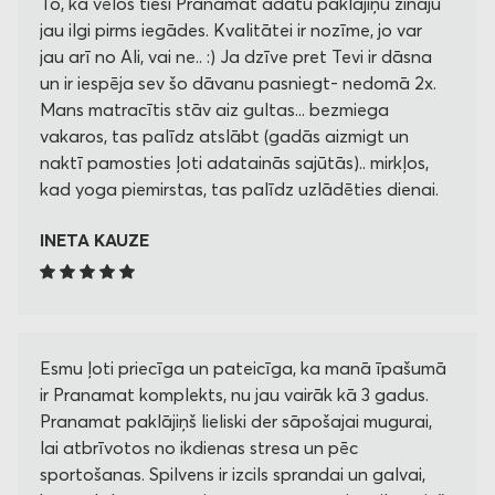
To, ka vēlos tieši Pranamat adatu paklājiņu zināju
jau ilgi pirms iegādes. Kvalitātei ir nozīme, jo var
jau arī no Ali, vai ne.. :) Ja dzīve pret Tevi ir dāsna
un ir iespēja sev šo dāvanu pasniegt- nedomā 2x.
Mans matracītis stāv aiz gultas... bezmiega
vakaros, tas palīdz atslābt (gadās aizmigt un
naktī pamosties ļoti adatainās sajūtās).. mirkļos,
kad yoga piemirstas, tas palīdz uzlādēties dienai.
INETA KAUZE
Esmu ļoti priecīga un pateicīga, ka manā īpašumā
ir Pranamat komplekts, nu jau vairāk kā 3 gadus.
Pranamat paklājiņš lieliski der sāpošajai mugurai,
lai atbrīvotos no ikdienas stresa un pēc
sportošanas. Spilvens ir izcils sprandai un galvai,