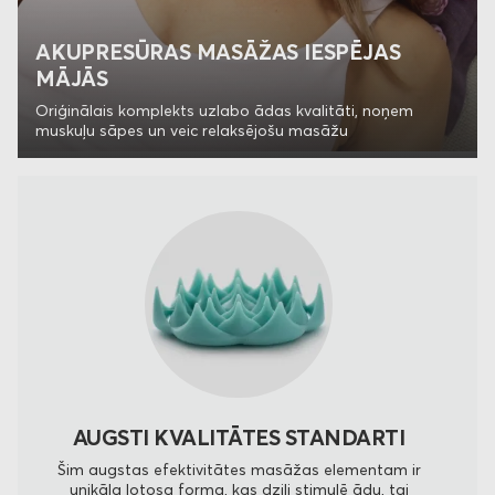
AKUPRESŪRAS MASĀŽAS IESPĒJAS
MĀJĀS
Oriģinālais komplekts uzlabo ādas kvalitāti, noņem
muskuļu sāpes un veic relaksējošu masāžu
AUGSTI KVALITĀTES STANDARTI
Šim augstas efektivitātes masāžas elementam ir
unikāla lotosa forma, kas dziļi stimulē ādu, tai