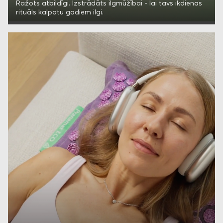
Ražots atbildīgi. Izstrādāts ilgmūžībai - lai tavs ikdienas
rituāls kalpotu gadiem ilgi.