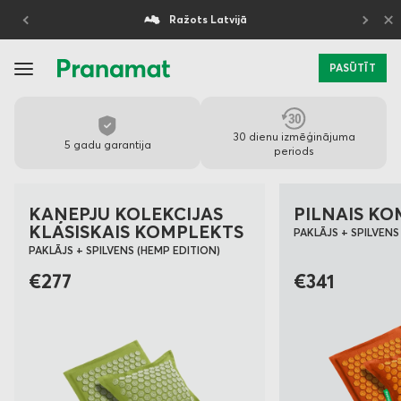
×
5 gadu garantija
PASŪTĪT
PRANAMAT
30 dienu izmēģinājuma
-
5 gadu garantija
periods
PREMIUM
KAŅEPJU KOLEKCIJAS
PILNAIS K
KLASES
KLASISKAIS KOMPLEKTS
PAKLĀJS + SPILVENS 
MASĀŽAS
PAKLĀJS + SPILVENS (HEMP EDITION)
€277
€341
PAKLĀJIŅI
IKDIENAS
LABSAJŪTAI