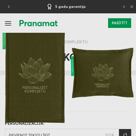
×
30 dienu izmēģinājuma periods
PASŪTĪT
SĀKUMS
PERSONALIZĒT KOMPLEKTU
KLASISKAIS KOMPLEKTS
PERSONALIZĒT
KOMPLEKTU
PERSONALIZĒT
KOMPLEKTU
OLIVE
PERSONALIZĀCIJA:
0
/24