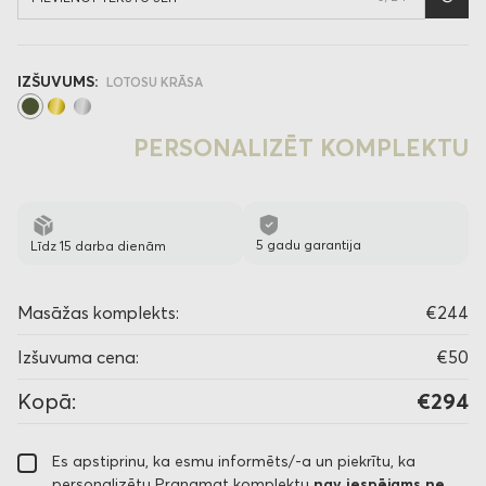
IZŠUVUMS:
LOTOSU KRĀSA
PERSONALIZĒT KOMPLEKTU
5 gadu garantija
Līdz 15 darba dienām
Masāžas komplekts:
€244
Izšuvuma cena:
€50
Kopā:
€294
Es apstiprinu, ka esmu informēts/-a un piekrītu, ka
personalizētu Pranamat komplektu
nav iespējams ne