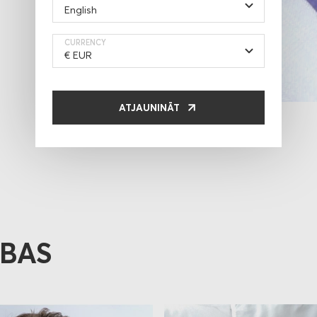
CURRENCY
ATJAUNINĀT
ĪBAS