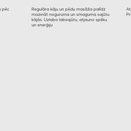
u pēc
Regulāra kāju un pēdu masāža palīdz
At
mazināt noguruma un smaguma sajūtu
P
kājās. Uzlabo labsajūtu, atjauno spēku
un enerģiju