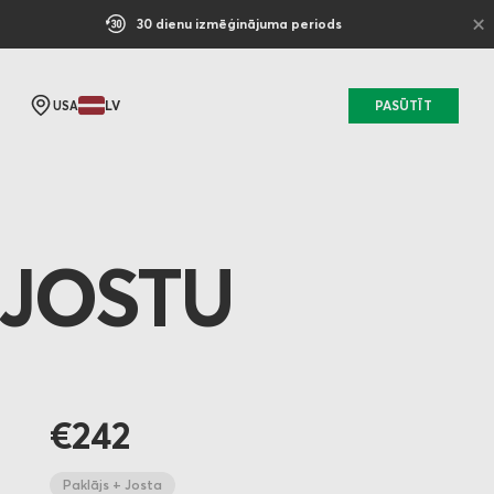
×
30 dienu izmēģinājuma periods
LV
PASŪTĪT
USA
 JOSTU
€242
Paklājs + Josta