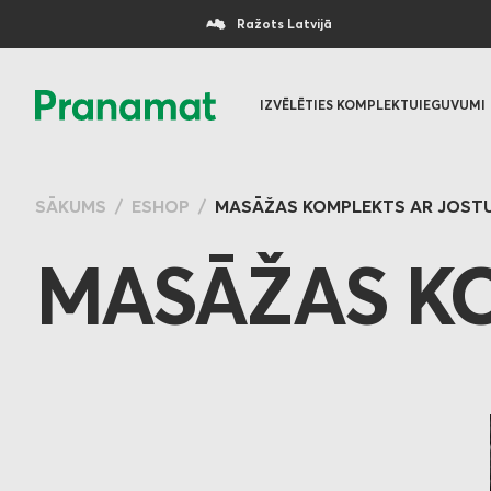
Ražots Latvijā
IZVĒLĒTIES KOMPLEKTU
IEGUVUMI
SĀKUMS
ESHOP
MASĀŽAS KOMPLEKTS AR JOST
MASĀŽAS KO