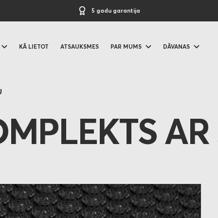
5 gadu garantija
KĀ LIETOT
ATSAUKSMES
PAR MUMS
DĀVANAS
U
MPLEKTS AR