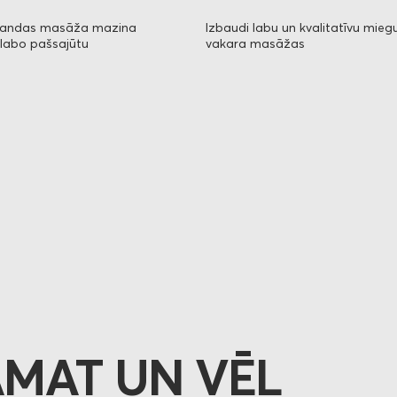
Izbaudi labu un kvalitatīvu mieg
prandas masāža mazina
vakara masāžas
zlabo pašsajūtu
AMAT UN VĒL