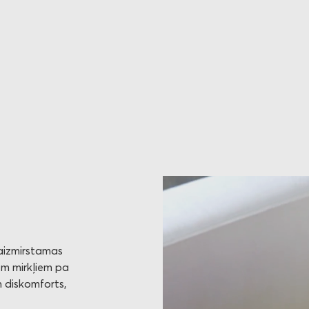
eaizmirstamas
iem mirkļiem pa
n diskomforts,