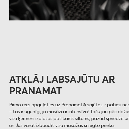
ATKLĀJ LABSAJŪTU AR
PRANAMAT
Pirmo reizi apguļoties uz Pranamat® sajūtas ir patiesi n
– tas ir ugunīgi, jo masāža ir intensīva! Taču jau pēc daž
visu ķermeni izplatās patīkams siltums, pazūd spriedze u
un Jūs varat izbaudīt visu masāžas sniegto prieku.