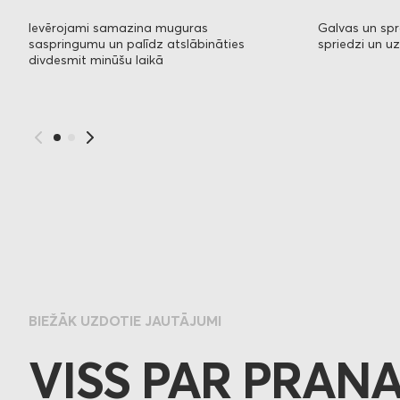
Ievērojami samazina muguras
Galvas un s
saspringumu un palīdz atslābināties
spriedzi un u
divdesmit minūšu laikā
BIEŽĀK UZDOTIE JAUTĀJUMI
VISS PAR PRAN