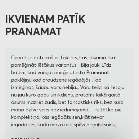
IKVIENAM PATĪK
PRANAMAT
Cena bija noteicošais faktors, kas sākumā lika
pamēģināt lētākus variantus... Bija jauki.Līdz
brīdim, kad varēju izmēģināt īsto Pramanat
paklājiņu,kad draudzene iegādājās .Tad
izmēģinot, šaubu vairs nebija... Varu teikt ka lietoju
nu jau kuro gadu un ikdienu, protams laikā gaitā
asums mazliet zudis, bet fantastisks rīks, bez kura
mana dzīve vairs nav iedomājama... Tik žēl ka pie
komplektiņa, kas iegādāts sen,klāt nevar
iegādāties, kādu mazo aso spilventiņu(sirsniņu,
pakaviņu, bruņu rupuci vai ko tmldz.... Ļoti