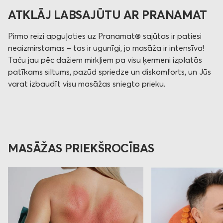
ATKLĀJ LABSAJŪTU AR PRANAMAT
Pirmo reizi apguļoties uz Pranamat® sajūtas ir patiesi
neaizmirstamas – tas ir ugunīgi, jo masāža ir intensīva!
Taču jau pēc dažiem mirkļiem pa visu ķermeni izplatās
patīkams siltums, pazūd spriedze un diskomforts, un Jūs
varat izbaudīt visu masāžas sniegto prieku.
MASĀŽAS PRIEKŠROCĪBAS