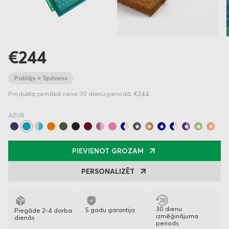
€244
Paklājs + Spilvens
Produkta zemākā cena 30 dienu periodā: €244
AZUR
PIEVIENOT GROZAM
PERSONALIZĒT
30 dienu
5 gadu garantija
Piegāde 2-4 darba
izmēģinājuma
dienās
periods