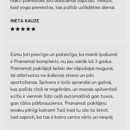
naktī pamosties ļoti adatainās sajūtās).. mirkļos,
kad yoga piemirstas, tas palīdz uzlādēties dienai.
INETA KAUZE
Esmu ļoti priecīga un pateicīga, ka manā īpašumā
ir Pranamat komplekts, nu jau vairāk kā 3 gadus.
Pranamat paklājiņš lieliski der sāpošajai mugurai,
lai atbrīvotos no ikdienas stresa un pēc
sportošanas. Spilvens ir izcils sprandai un galvai,
kas palīdz cīņā ar migrēnām, un mazais spilventiņš
ezītis ir vienmēr līdzi ceļā automašīnā gan tuvos,
gan tālos pārbraucienos. Pranamat paklājiņu
iesaku pilnīgi katram! Tad, kad tu sāc to lietot,
tad saproti, ka tas ir katra centa vērts un nespēj
savu ikdienu vairs iedomāties bez Pranamata!