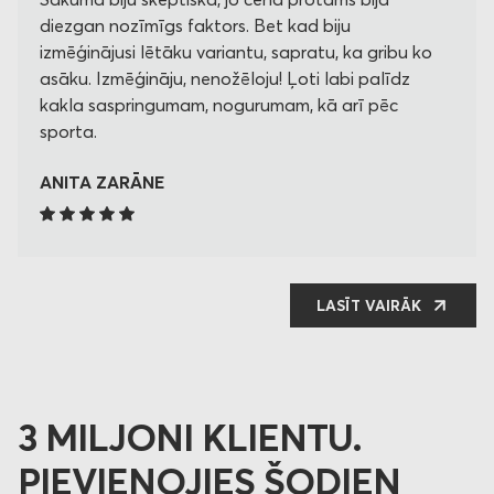
diezgan nozīmīgs faktors. Bet kad biju
izmēģinājusi lētāku variantu, sapratu, ka gribu ko
asāku. Izmēģināju, nenožēloju! Ļoti labi palīdz
kakla saspringumam, nogurumam, kā arī pēc
sporta.
ANITA ZARĀNE
LASĪT VAIRĀK
3 MILJONI KLIENTU.
PIEVIENOJIES ŠODIEN