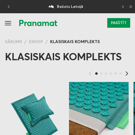
×
Ražots Latvijā
5 gadu garantija
PASŪTĪT
SĀKUMS
ESHOP
KLASISKAIS KOMPLEKTS
KLASISKAIS KOMPLEKTS