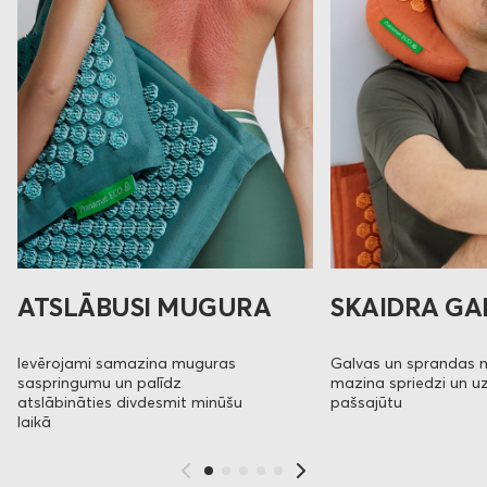
ATSLĀBUSI MUGURA
SKAIDRA GA
Ievērojami samazina muguras
Galvas un sprandas
saspringumu un palīdz
mazina spriedzi un u
atslābināties divdesmit minūšu
pašsajūtu
laikā