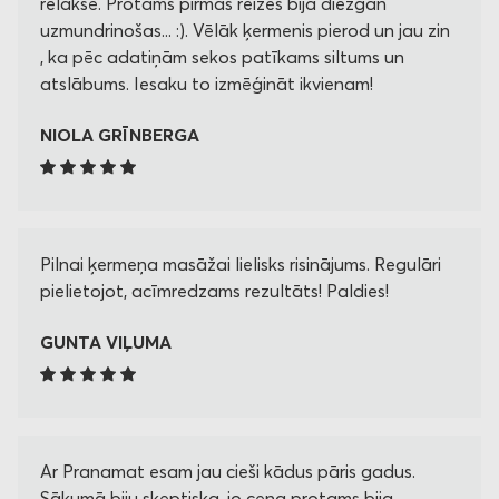
relaksē. Protams pirmās reizes bija diezgan
uzmundrinošas... :). Vēlāk ķermenis pierod un jau zin
, ka pēc adatiņām sekos patīkams siltums un
atslābums. Iesaku to izmēģināt ikvienam!
NIOLA GRĪNBERGA
Pilnai ķermeņa masāžai lielisks risinājums. Regulāri
pielietojot, acīmredzams rezultāts! Paldies!
GUNTA VIĻUMA
Ar Pranamat esam jau cieši kādus pāris gadus.
Sākumā biju skeptiska, jo cena protams bija