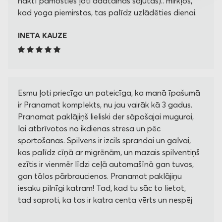
naktī pamosties ļoti adatainās sajūtās).. mirkļos,
kad yoga piemirstas, tas palīdz uzlādēties dienai.
INETA KAUZE
Esmu ļoti priecīga un pateicīga, ka manā īpašumā
ir Pranamat komplekts, nu jau vairāk kā 3 gadus.
Pranamat paklājiņš lieliski der sāpošajai mugurai,
lai atbrīvotos no ikdienas stresa un pēc
sportošanas. Spilvens ir izcils sprandai un galvai,
kas palīdz cīņā ar migrēnām, un mazais spilventiņš
ezītis ir vienmēr līdzi ceļā automašīnā gan tuvos,
gan tālos pārbraucienos. Pranamat paklājiņu
iesaku pilnīgi katram! Tad, kad tu sāc to lietot,
tad saproti, ka tas ir katra centa vērts un nespēj
savu ikdienu vairs iedomāties bez Pranamata!