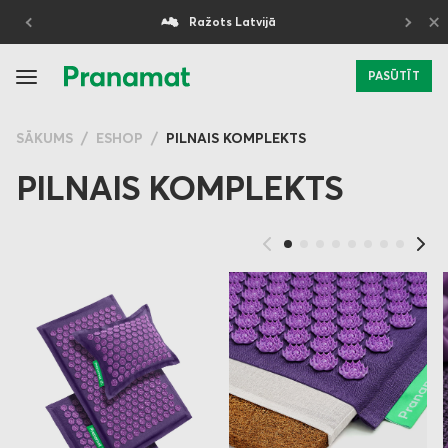
×
Ražots Latvijā
5 gadu garantija
PASŪTĪT
SĀKUMS
ESHOP
PILNAIS KOMPLEKTS
PILNAIS KOMPLEKTS