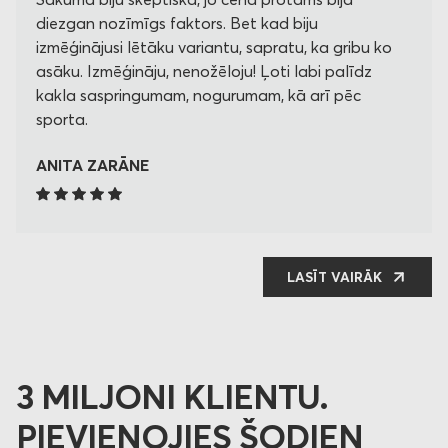
diezgan nozīmīgs faktors. Bet kad biju
izmēģinājusi lētāku variantu, sapratu, ka gribu ko
asāku. Izmēģināju, nenožēloju! Ļoti labi palīdz
kakla saspringumam, nogurumam, kā arī pēc
sporta.
ANITA ZARĀNE
LASĪT VAIRĀK
3 MILJONI KLIENTU.
PIEVIENOJIES ŠODIEN