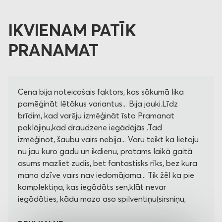
IKVIENAM PATĪK
PRANAMAT
Cena bija noteicošais faktors, kas sākumā lika
pamēģināt lētākus variantus... Bija jauki.Līdz
brīdim, kad varēju izmēģināt īsto Pramanat
paklājiņu,kad draudzene iegādājās .Tad
izmēģinot, šaubu vairs nebija... Varu teikt ka lietoju
nu jau kuro gadu un ikdienu, protams laikā gaitā
asums mazliet zudis, bet fantastisks rīks, bez kura
mana dzīve vairs nav iedomājama... Tik žēl ka pie
komplektiņa, kas iegādāts sen,klāt nevar
iegādāties, kādu mazo aso spilventiņu(sirsniņu,
pakaviņu, bruņu rupuci vai ko tmldz.... Ļoti