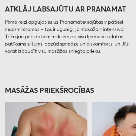
ATKLĀJ LABSAJŪTU AR PRANAMAT
Pirmo reizi apguļoties uz Pranamat® sajūtas ir patiesi
neaizmirstamas – tas ir ugunīgi, jo masāža ir intensīva!
Taču jau pēc dažiem mirkļiem pa visu ķermeni izplatās
patīkams siltums, pazūd spriedze un diskomforts, un Jūs
varat izbaudīt visu masāžas sniegto prieku.
MASĀŽAS PRIEKŠROCĪBAS