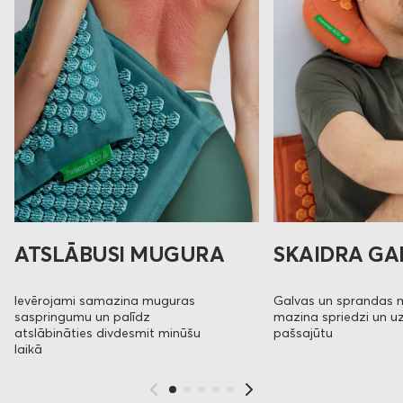
ATSLĀBUSI MUGURA
SKAIDRA GA
Ievērojami samazina muguras
Galvas un sprandas
saspringumu un palīdz
mazina spriedzi un u
atslābināties divdesmit minūšu
pašsajūtu
laikā